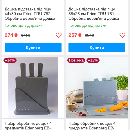
Дошка підставка під піцу
Дошка підставка під піцу
44х30 см Frico FRU-782
38х26 см Frico FRU-781
Обробна дерев'яна дошка
Обробна дерев'яна дошка
Бамбук
Бамбук
Готово до відправки
Готово до відправки
274
257
₴
₴
374 ₴
357 ₴
Купити
Купити
–14%
Новинка
–12%
Набір обробних дощок 4
Набір обробних дощок 4
предметів Edenberg EB-
предметів Edenberg EB-