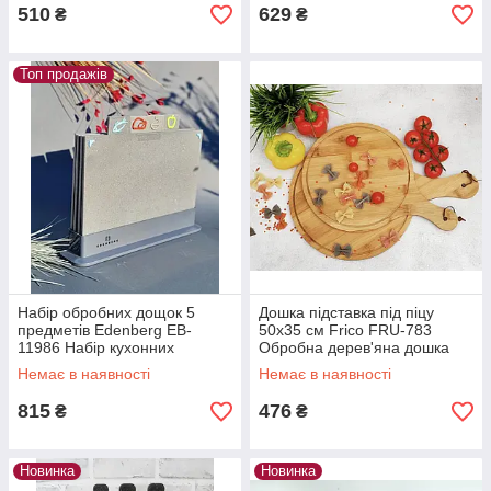
510
629
₴
₴
Топ продажів
Набір обробних дощок 5
Дошка підставка під піцу
предметів Edenberg EB-
50х35 см Frico FRU-783
11986 Набір кухонних
Обробна дерев'яна дошка
дощечок прямокутні
Бамбук
Немає в наявності
Немає в наявності
815
476
₴
₴
Новинка
Новинка