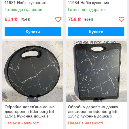
11981 Набір кухонних
11984 Набір кухонних
дощечок прямокутні
дощечок прямокутні
Готово до відправки
Готово до відправки
614
758
₴
₴
714 ₴
858 ₴
Купити
Купити
Обробна дерев'яна дошка
Обробна дерев'яна дошка
двостороння Edenberg EB-
двостороння Edenberg EB-
11941 Кухонна дошка з
11942 Кухонна дошка з
твердого пластику Кругла
твердого пластику Кругла
Немає в наявності
Немає в наявності