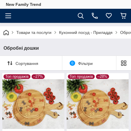
New Family Trend
Товари та послуги
Кухонний посуд - Приладдя
Обро
Обробні дошки
Сортування
0
Фільтри
Топ продажів
–27%
Топ продажів
–28%