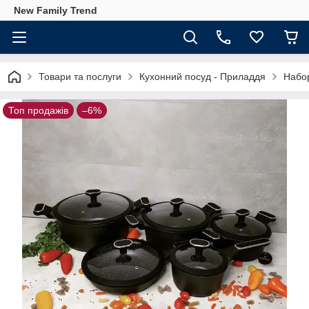
New Family Trend
Товари та послуги
Кухонний посуд - Приладдя
Набор
Топ продажів
–6%