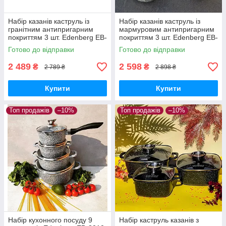
Набір казанів каструль із
Набір казанів каструль із
гранітним антипригарним
мармуровим антипригарним
покриттям 3 шт. Edenberg EB-
покриттям 3 шт. Edenberg EB-
8020 Набір казанів індукційне
8140 Набір кухонного посуду
Готово до відправки
Готово до відправки
дно
2 489
2 598
₴
₴
2 789 ₴
2 898 ₴
Купити
Купити
Топ продажів
–10%
Топ продажів
–10%
Набір кухонного посуду 9
Набір каструль казанів з