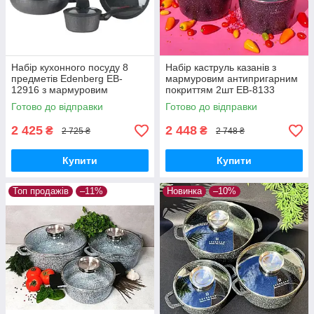
Набір кухонного посуду 8
Набір каструль казанів з
предметів Edenberg EB-
мармуровим антипригарним
12916 з мармуровим
покриттям 2шт ЕВ-8133
антипригарним покриттям
Набір кухонного посуду 4
Готово до відправки
Готово до відправки
предмета
2 425
2 448
₴
₴
2 725 ₴
2 748 ₴
Купити
Купити
Топ продажів
–11%
Новинка
–10%