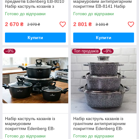
предметів Edenberg EB-8010
мармуровим антипригарним
Набір каструль козанів з
покриттям ЕВ-8141 Набір
гранітним антипригарним
кухонного посуду 6 предметів
Готово до відправки
Готово до відправки
покриттям
Чорний
2 670
2 801
₴
₴
2 970 ₴
3 101 ₴
Купити
Купити
–9%
Топ продажів
–9%
Набір каструль казанів із
Набір каструль казанів із
мармуровим
гранітним антипригарним
покриттям Edenberg EB-
покриттям Edenberg EB-
12915 Набір кухонного
8030 Набір кухонного посуду
Готово до відправки
Готово до відправки
посуду 8 предметів
6 предметів