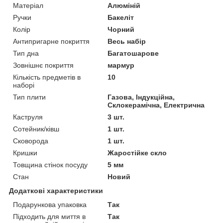
Матеріал
Алюміній
Ручки
Бакеліт
Колір
Чорний
Антипригарне покриття
Весь набір
Тип дна
Багатошарове
Зовнішнє покриття
мармур
Кількість предметів в
10
наборі
Тип плити
Газова, Індукційна,
Склокерамічна, Електрична
Каструля
3 шт.
Сотейник/ківш
1 шт.
Сковорода
1 шт.
Кришки
Жаростійке скло
Товщина стінок посуду
5 мм
Стан
Новий
Додаткові характеристики
Подарункова упаковка
Так
Підходить для миття в
Так