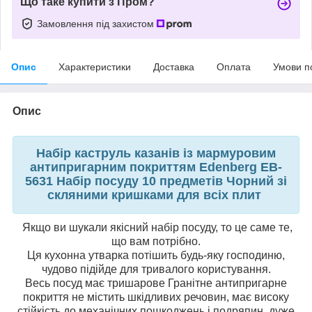
Що таке купити з Пром?
Замовлення під захистом
Опис
Характеристики
Доставка
Оплата
Умови п
Опис
Набір каструль казанів із мармуровим
антипригарним покриттям Edenberg EB-
5631 Набір посуду 10 предметів Чорний зі
скляними кришками для всіх плит
Якщо ви шукали якісний набір посуду, то це саме те,
що вам потрібно.
Ця кухонна утварка потішить будь-яку господиню,
чудово підійде для тривалого користування.
Весь посуд має тришарове Гранітне антипригарне
покриття не містить шкідливих речовин, має високу
стійкість до механічних пошкоджень і подряпин, дуже