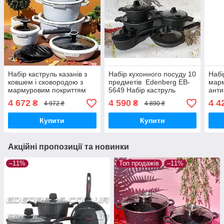
Набір каструль казанів з
Набір кухонного посуду 10
Набі
ковшем і сковородою з
предметів Edenberg EB-
мар
мармуровим покриттям
5649 Набір каструль
анти
Edenberg EB-5646 Набір
казанів із мармуровим
Eden
4 672
4 590
4 4
₴
₴
4 972 ₴
4 890 ₴
кухонного посуду
покриттям
кухо
пред
Купити
Купити
Акційні пропозиції та новинки
–11%
Топ продажів
–11%