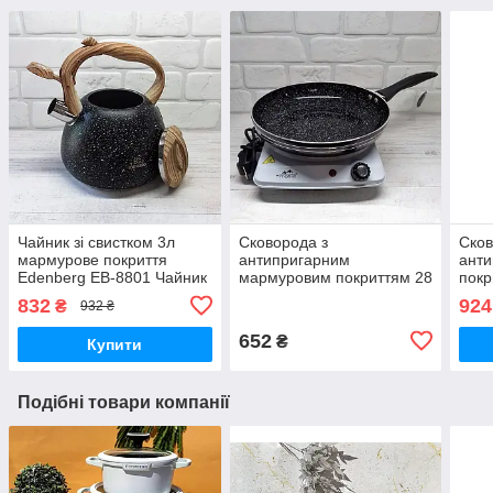
Чайник зі свистком 3л
Сковорода з
Сков
мармурове покриття
антипригарним
ант
Edenberg EB-8801 Чайник
мармуровим покриттям 28
покр
для індукційної плити
см Edenberg EB-758
см E
832
924
₴
932 ₴
Чайник газовий
Сковорода для індукційної
Сков
плити без кришки
кри
652
₴
Купити
Подібні товари компанії