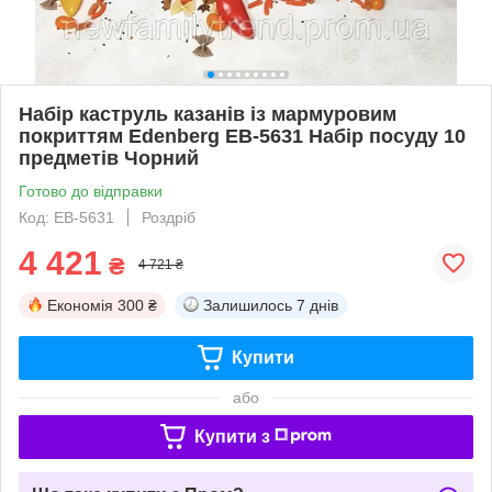
Набір каструль казанів із мармуровим
покриттям Edenberg EB-5631 Набір посуду 10
предметів Чорний
Готово до відправки
Код: EB-5631
Роздріб
4 421
₴
4 721 ₴
Економія
300 ₴
Залишилось
7 днів
Купити
або
Купити з