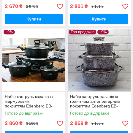
2 670
2 801
₴
₴
2 970 ₴
3 101 ₴
Купити
Купити
–9%
Топ продажів
–9%
Набір каструль казанів із
Набір каструль казанів із
мармуровим
гранітним антипригарним
покриттям Edenberg EB-
покриттям Edenberg EB-
12915 Набір кухонного
8030 Набір кухонного посуду
Готово до відправки
Готово до відправки
посуду 8 предметів
6 предметів
2 860
2 869
₴
₴
3 160 ₴
3 169 ₴