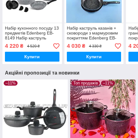
Набір кухонного посуду 13
Набір каструль казанів +
Набі
предметів Edenberg EB-
сковороди з мармуровим
гран
8149 Набір каструль
покриттям Edenberg EB-
покр
казанів із гранітним
5615 Набір кухонного
3987
4 220
4 030
4 2
₴
₴
4 520 ₴
4 330 ₴
антипригарним покриттям
посуду 12 предметів
посу
Купити
Купити
Акційні пропозиції та новинки
–11%
Топ продажів
–11%