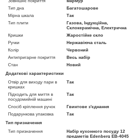
Зовнішнє покриття
мармур
Тип дна
Багатошарове
Мірна шкала
Так
Тип плити
Газова, Індукційна,
Склокерамічна, Електрична
Кришки
Жаростійке скло
Ручки
Нержавіюча сталь
Колір
Червоний
Антипригарне покриття
Весь набір
Стан
Новий
Додаткові характеристики
Отвір для виходу пари в
Так
кришках
Підходить для миття в
Так
посудомийній машині
Спосіб кріплення ручок
Гвинтове з'єднання
Подарункова упаковка
Так
Тип призначення
Тип призначення
Набір кухонного посуду 12
предметів Edenberg EB-4045