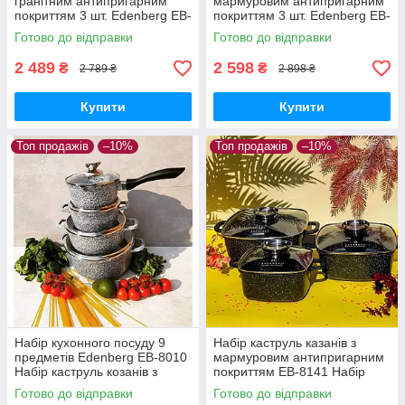
гранітним антипригарним
мармуровим антипригарним
покриттям 3 шт. Edenberg EB-
покриттям 3 шт. Edenberg EB-
8020 Набір казанів індукційне
8140 Набір кухонного посуду
Готово до відправки
Готово до відправки
дно
2 489
2 598
₴
₴
2 789 ₴
2 898 ₴
Купити
Купити
Топ продажів
–10%
Топ продажів
–10%
Набір кухонного посуду 9
Набір каструль казанів з
предметів Edenberg EB-8010
мармуровим антипригарним
Набір каструль козанів з
покриттям ЕВ-8141 Набір
гранітним антипригарним
кухонного посуду 6 предметів
Готово до відправки
Готово до відправки
покриттям
Чорний