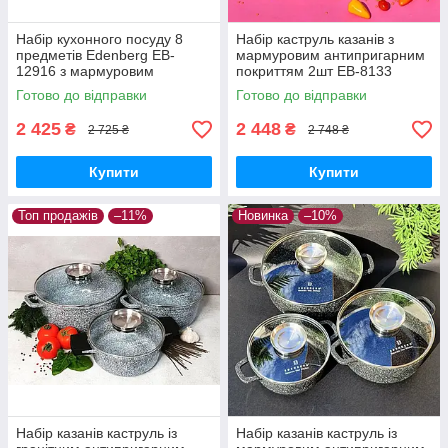
Набір кухонного посуду 8
Набір каструль казанів з
предметів Edenberg EB-
мармуровим антипригарним
12916 з мармуровим
покриттям 2шт ЕВ-8133
антипригарним покриттям
Набір кухонного посуду 4
Готово до відправки
Готово до відправки
предмета
2 425
2 448
₴
₴
2 725 ₴
2 748 ₴
Купити
Купити
Топ продажів
–11%
Новинка
–10%
Набір казанів каструль із
Набір казанів каструль із