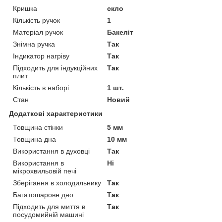
Кришка
скло
Кількість ручок
1
Матеріал ручок
Бакеліт
Знімна ручка
Так
Індикатор нагріву
Так
Підходить для індукційних
Так
плит
Кількість в наборі
1 шт.
Стан
Новий
Додаткові характеристики
Товщина стінки
5 мм
Товщина дна
10 мм
Використання в духовці
Так
Використання в
Ні
мікрохвильовій печі
Зберігання в холодильнику
Так
Багатошарове дно
Так
Підходить для миття в
Так
посудомийній машині