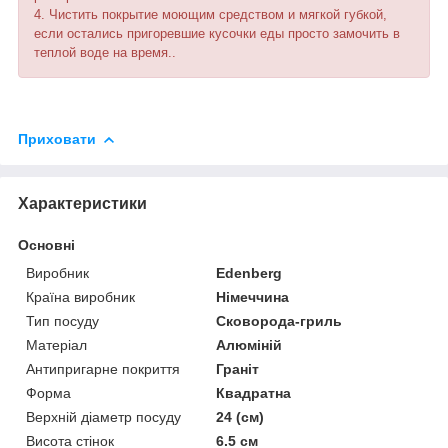
4. Чистить покрытие моющим средством и мягкой губкой,
если остались пригоревшие кусочки еды просто замочить в
теплой воде на время..
Приховати
Характеристики
Основні
Виробник
Edenberg
Країна виробник
Німеччина
Тип посуду
Сковорода-гриль
Матеріал
Алюміній
Антипригарне покриття
Граніт
Форма
Квадратна
Верхній діаметр посуду
24 (см)
Висота стінок
6.5 см