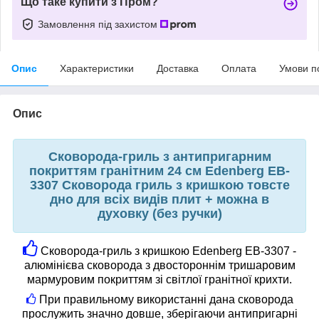
Що таке купити з Пром?
Замовлення під захистом
Опис
Характеристики
Доставка
Оплата
Умови п
Опис
Сковорода-гриль з антипригарним
покриттям
гранітним 24 см Edenberg EB-
3307 Сковорода гриль з кришкою товсте
дно для всіх видів плит + можна в
духовку (без ручки)
Сковорода-гриль з кришкою Edenberg EB-3307 -
алюмінієва сковорода з двостороннім тришаровим
мармуровим покриттям зі світлої гранітної крихти.
При правильному використанні дана сковорода
прослужить значно довше, зберігаючи антипригарні