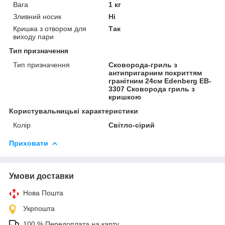
Вага
1 кг
Зливний носик
Ні
Кришка з отвором для
Так
виходу пари
Тип призначення
Тип призначення
Сковорода-гриль з
антипригарним покриттям
гранітним 24см Edenberg EB-
3307 Сковорода гриль з
кришкою
Користувальницькі характеристики
Колір
Світло-сірий
Приховати
Умови доставки
Нова Пошта
Укрпошта
100 % Передоплата на карту