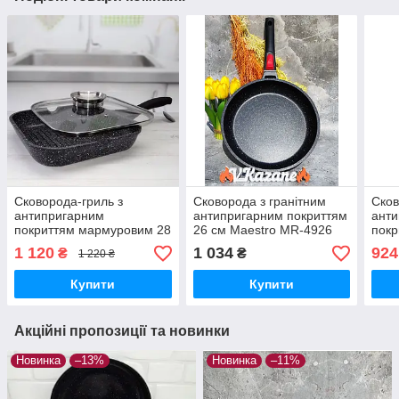
Сковорода-гриль з
Сковорода з гранітним
Сков
антипригарним
антипригарним покриттям
ант
покриттям мармуровим 28
26 см Maestro MR-4926
покр
см Edenberg EB-3310
Сковорода зі знімною
см E
1 120
1 034
924
₴
₴
1 220 ₴
Сковорода гриль із
ручкою без кришки
Сков
кришкою
кри
Купити
Купити
Акційні пропозиції та новинки
Новинка
–13%
Новинка
–11%