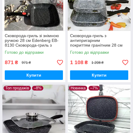
Сковорода-гриль зі знімною
Сковорода-гриль з
ручкою 28 см Edenberg EB-
антипригарним
8130 Сковорода-гриль з
покриттям гранітним 28 см
антипригарним покриттям
Edenberg EB-3308 Сковорода
Готово до відправки
Готово до відправки
мармуровим
гриль з кришкою
871
1 108
₴
₴
971 ₴
1 208 ₴
Купити
Купити
Топ продажів
–8%
Новинка
–7%