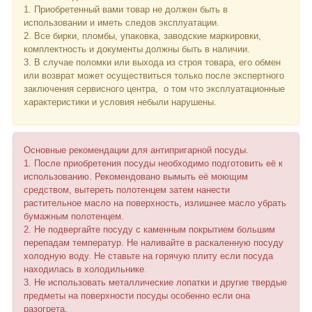
1. Приобретенный вами товар не должен быть в
использовании и иметь следов эксплуатации.
2. Все бирки, пломбы, упаковка, заводские маркировки,
комплектность и документы должны быть в наличии.
3. В случае поломки или выхода из строя товара, его обмен
или возврат может осуществиться только после экспертного
заключения сервисного центра, о том что эксплуатационные
характеристики и условия небыли нарушены.
Основные рекомендации для антипригарной посуды.
1. После приобретения посуды необходимо подготовить её к
использованию. Рекомендовано вымыть её моющим
средством, вытереть полотенцем затем нанести
растительное масло на поверхность, излишнее масло убрать
бумажным полотенцем.
2. Не подвергайте посуду с каменным покрытием большим
перепадам температур. Не наливайте в раскаленную посуду
холодную воду. Не ставьте на горячую плиту если посуда
находилась в холодильнике.
3. Не использовать металлические лопатки и другие твердые
предметы на поверхности посуды особенно если она
разогрета.