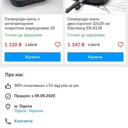
Сковорода-гриль з
Сковорода-гриль
антипригарним
двостороння 32х28 см
покриттям мармуровим 28
Edenberg EB-8138
см Edenberg EB-3310
Сковорода-гриль з
Готово до відправки
Готово до відправки
Сковорода гриль із кришкою
антипригарним покриттям
мармуровим
1 120
1 347
₴
₴
1 220 ₴
1 447 ₴
Купити
Купити
Про нас
98% позитивних з 53 відгуків за рік
Працює з 09.09.2020
м. Одеса
Одеса, Україна
Контакти