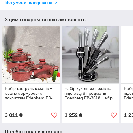
Всі умови повернення
З цим товаром також замовляють
Набір каструль казанів +
Набір кухонних ножів на
Набі
ківш із мармуровим
підставці 8 предметів
підс
покриттям Edenberg EB-
Edenberg EB-3618 Набір
Eden
9183 Набір кухонного
ножів з нержавіючої сталі
неір
посуду 8 предметів
Сірі
підс
Червоний
3 011
1 252
1 2
₴
₴
Подібні товари компанії