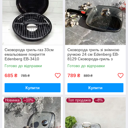
Сковорода гриль-газ 33см
Сковорода гриль зі знімною
емальоване покриття
ручкою 24 см Edenberg EB-
Edenberg EB-3410
8129 Сковорода-гриль з
Сковорода-гриль з
мармуровим антипригарним
Готово до відправки
Готово до відправки
антипригарним покриттям
покриттям
685
789
₴
₴
785 ₴
889 ₴
Купити
Купити
Новинка
–10%
Топ продажів
–8%