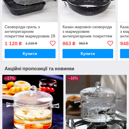
Сковорода-гриль з
Казан-жаровня-сковорода
Каза
антипригарним
з мармуровим
з м
покриттям мармуровим 28
антипригарним покриттям
анти
см Edenberg EB-3310
3.3 л 28 см Edenberg EB-
3.3 
1 120
863
948
₴
₴
1 220 ₴
963 ₴
Сковорода гриль із
8134 Жаровня з кришкою
8134
кришкою
Купити
Купити
Акційні пропозиції та новинки
–17%
–16%