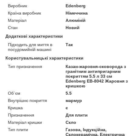
Виробник
Edenberg
Країна виробник
Німеччина
Матеріал
Алюміній
Стан
Новий
Додаткові характеристики
Підходить для миття в
Так
посудомийній машині
Користувальницькі характеристики
Тип призначення
Казан-жаровня-сковорода з
гранітним антипригарним
покриттям 5.5 л 33 см
Edenberg EB-8042 Жаровня з
кришкою
Об`єм
5.5
Внутрішнє покриття
мармур
Кришка
є
Призначення
Для плити
Матеріал кришки
Скло
Тип плити
Газова, Індукційна,
Склокерамічна, Електрична