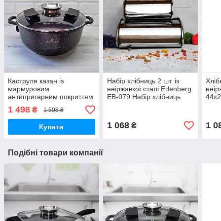
Каструля казан із
Набір хлібниць 2 шт. із
Хліб
мармуровим
неіржавкої сталі Edenberg
неір
антипригарним покриттям
EB-079 Набір хлібниць
44x2
10 л 32 см Edenberg EB-
різного розміру
Якіс
1 498
₴
1 598 ₴
3981 Казан для всіх
неір
різновидів плит
1 068
1 0
₴
Купити
Подібні товари компанії