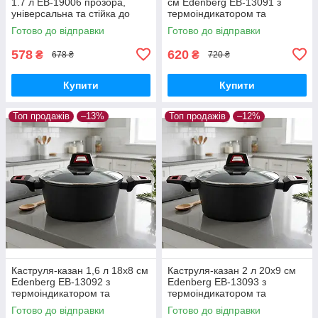
1.7 л EB-19006 прозора,
см Edenberg EB-13091 з
універсальна та стійка до
термоіндикатором та
високих температур
скляною кришкою
Готово до відправки
Готово до відправки
578
620
₴
₴
678 ₴
720 ₴
Купити
Купити
Топ продажів
–13%
Топ продажів
–12%
Каструля-казан 1,6 л 18x8 см
Каструля-казан 2 л 20x9 см
Edenberg EB-13092 з
Edenberg EB-13093 з
термоіндикатором та
термоіндикатором та
скляною кришкою
скляною кришкою
Готово до відправки
Готово до відправки