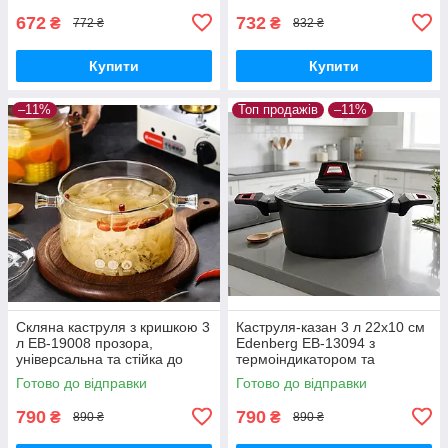
672
732
₴
₴
772 ₴
832 ₴
Купити
Купити
–11%
Топ продажів
–11%
Скляна каструля з кришкою 3
Каструля-казан 3 л 22x10 см
л EB-19008 прозора,
Edenberg EB-13094 з
універсальна та стійка до
термоіндикатором та
високих температур
скляною кришкою
Готово до відправки
Готово до відправки
790
790
₴
₴
890 ₴
890 ₴