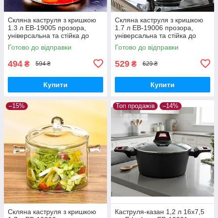
Скляна каструля з кришкою
Скляна каструля з кришкою
1.3 л EB-19005 прозора,
1.7 л EB-19006 прозора,
універсальна та стійка до
універсальна та стійка до
високих температур
високих температур
Готово до відправки
Готово до відправки
494
529
₴
₴
594 ₴
629 ₴
Купити
Купити
–15%
Топ продажів
–14%
Скляна каструля з кришкою
Каструля-казан 1,2 л 16x7,5