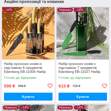
Акційні пропозиції та новинки
–14%
Новинка
–14%
Набір кухонних ножів із
Набір кухонних ножів з
підставкою 6 предметів
підставкою 7 предметів
Edenberg EB-11004 Набір
Edenberg EB-11027 Набір
ножів із неіржавкої сталі на
ножів з нержавіючої сталі
Готово до відправки
Готово до відправки
підставці
Зелені
598
615
₴
₴
698 ₴
715 ₴
Купити
Купити
Новинка
–14%
Новинка
–14%