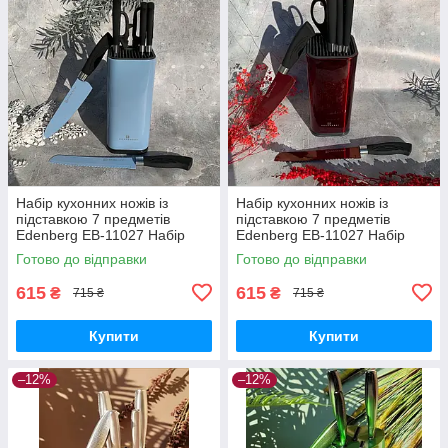
Набір кухонних ножів із
Набір кухонних ножів із
підставкою 7 предметів
підставкою 7 предметів
Edenberg EB-11027 Набір
Edenberg EB-11027 Набір
ножів із неіржавкої сталі
ножів із неіржавкої сталі
Готово до відправки
Готово до відправки
Блакитний
Червоний
615
615
₴
₴
715 ₴
715 ₴
Купити
Купити
–12%
–12%