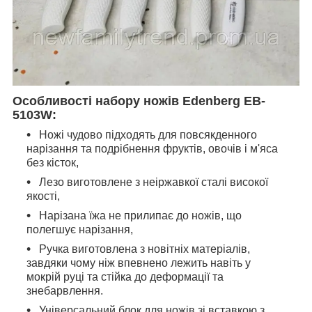
Особливості набору ножів Edenberg EB-
5103W:
Ножі чудово підходять для повсякденного
нарізання та подрібнення фруктів, овочів і м'яса
без кісток,
Лезо виготовлене з неіржавкої сталі високої
якості,
Нарізана їжа не прилипає до ножів, що
полегшує нарізання,
Ручка виготовлена з новітніх матеріалів,
завдяки чому ніж впевнено лежить навіть у
мокрій руці та стійка до деформації та
знебарвлення.
Універсальний блок для ножів зі вставкою з