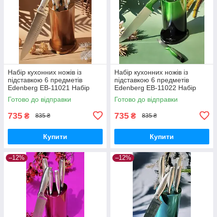
Набір кухонних ножів із
Набір кухонних ножів із
підставкою 6 предметів
підставкою 6 предметів
Edenberg EB-11021 Набір
Edenberg EB-11022 Набір
ножів із неіржавкої сталі на
ножів із неіржавкої сталі на
Готово до відправки
Готово до відправки
підставці
підставці
735
735
₴
₴
835 ₴
835 ₴
Купити
Купити
–12%
–12%