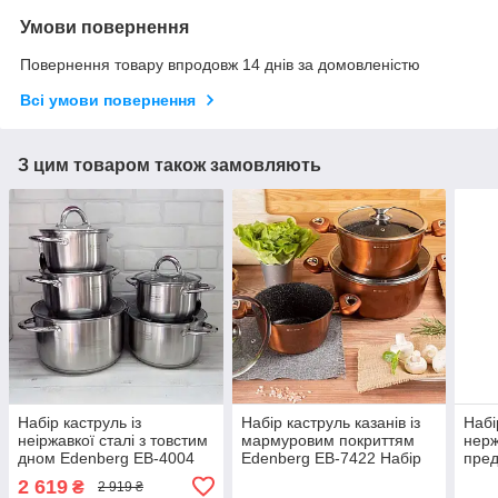
Умови повернення
Повернення товару впродовж 14 днів за домовленістю
Всі умови повернення
З цим товаром також замовляють
Набір каструль із
Набір каструль казанів із
Набі
неіржавкої сталі з товстим
мармуровим покриттям
нерж
дном Edenberg EB-4004
Edenberg EB-7422 Набір
пред
Набір кухонного посуду 10
кухонного посуду 6
4001
2 619
₴
2 919 ₴
предметів
предметів Золото
всіх