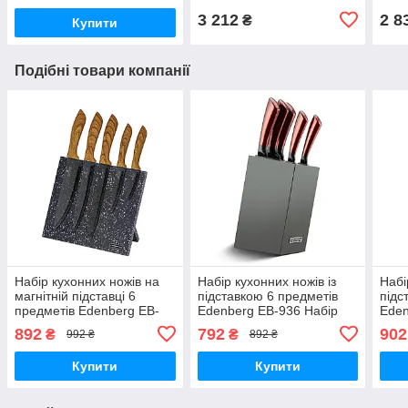
3 212
2 8
₴
Купити
Подібні товари компанії
Набір кухонних ножів на
Набір кухонних ножів із
Набі
магнітній підставці 6
підставкою 6 предметів
підс
предметів Edenberg EB-
Edenberg EB-936 Набір
Eden
970 Набір ножів із
ножів із неіржавкої
кухо
892
792
902
₴
₴
992 ₴
892 ₴
неіржавкої сталі
вуглецевої сталі
Кор
Купити
Купити