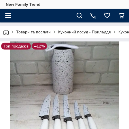
New Family Trend
Товари та послуги
Кухонний посуд - Приладдя
Кухон
Топ продажів
–12%