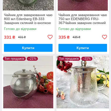
Чайник для заварювання чаю
Чайник для заварювання чаю
800 мл Edenberg EB-333
750 мл EDENBERG FRU-
Заварник скляний із кнопкою
367Чайник заварник скляний
для зливання Типод
Готово до відправки
Готово до відправки
331
335
₴
₴
431 ₴
435 ₴
Купити
Купити
Топ продажів
–21%
Топ продажів
–21%