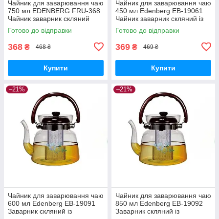
Чайник для заварювання чаю
Чайник для заварювання чаю
750 мл EDENBERG FRU-368
450 мл Edenberg EB-19061
Чайник заварник скляний
Чайник заварник скляний із
неіржавким ситом
Готово до відправки
Готово до відправки
368
369
₴
₴
468 ₴
469 ₴
Купити
Купити
–21%
–21%
Чайник для заварювання чаю
Чайник для заварювання чаю
600 мл Edenberg EB-19091
850 мл Edenberg EB-19092
Заварник скляний із
Заварник скляний із
неіржавким ситом
неіржавким ситом