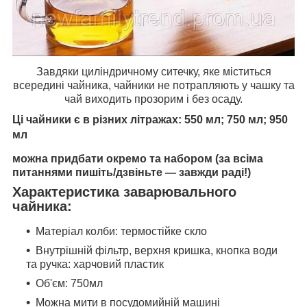
Завдяки циліндричному ситечку, яке міститься
всередині чайника, чайники не потрапляють у чашку та
чай виходить прозорим і без осаду.
Ці чайники є в різних літражах: 550 мл; 750 мл; 950
мл
можна придбати окремо та набором (за всіма
питаннями пишіть/дзвіньте — завжди раді!)
Характеристика заварювального
чайника:
Матеріал колби: термостійке скло
Внутрішній фільтр, верхня кришка, кнопка води
та ручка: харчовий пластик
Об'єм: 750мл
Можна мити в посудомийній машині