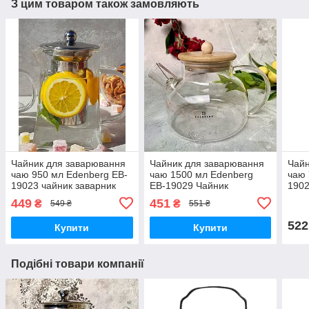
З цим товаром також замовляють
Чайник для заварювання
Чайник для заварювання
Чайн
чаю 950 мл Edenberg EB-
чаю 1500 мл Edenberg
чаю 
19023 чайник заварник
EB-19029 Чайник
1902
скляний із неіржавким
заварник скляний із
скля
449
451
₴
₴
549 ₴
551 ₴
ситом
бамбуковою кришкою
сит
522
Купити
Купити
Подібні товари компанії