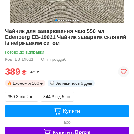
Чайник для заварювання чаю 550 мл
Edenberg EB-19021 Чайник заварник скляний
із неіржавким ситом
Готово до відправки
Код: EB-19021
Опт і роздріб
389
₴
489 ₴
Економія
100 ₴
Залишилось
6 днів
359 ₴
від 2 шт.
344 ₴
від 5 шт.
Купити
або
Купити з