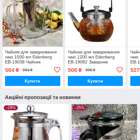
Чайник для заварювання
Чайник для заварювання
Чайн
чаю 1500 мл Edenberg
чаю 1200 мл Edenberg
чаю 
EB-19038 Чайник
EB-19082 Заварник
EB-1
заварник скляний із
скляний із неіржавким
скля
564
506
527
₴
₴
664 ₴
606 ₴
неіржавким ситом довгий
ситом
сит
носик
Купити
Купити
Акційні пропозиції та новинки
–29%
–25%