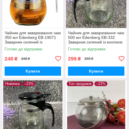
Чайник для заварювання чаю
Чайник для заварювання чаю
350 мл Edenberg EB-19071
500 мл Edenberg EB-332
Заварник скляний із
Заварник скляний із кнопкою
неіржавким ситом
для зливання Типод
Готово до відправки
Готово до відправки
248
299
₴
₴
348 ₴
399 ₴
Купити
Купити
Новинка
–23%
Топ продажів
–23%