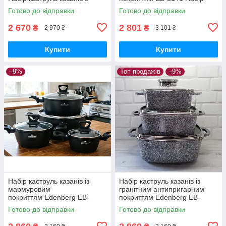
гранітним антипригарним
кухонного посуду 6 предметів
Готово до відправки
Готово до відправки
покриттям
Чорний
2 670
2 801
₴
₴
2 970 ₴
3 101 ₴
Купити
Купити
–9%
Топ продажів
–9%
Набір каструль казанів із
Набір каструль казанів із
мармуровим
гранітним антипригарним
покриттям Edenberg EB-
покриттям Edenberg EB-
12915 Набір кухонного
8030 Набір кухонного посуду
Готово до відправки
Готово до відправки
посуду 8 предметів
6 предметів