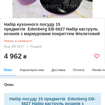
Набір кухонного посуду 15
предметів Edenberg ЕВ-5627 Набір каструль
козанів з мармуровим покриттям Фіолетовий
Немає в наявності
Код: ЕВ-5627
Роздріб
4 962
₴
Опис
Характеристики
Доставка
Оплата
Умови п
Опис
Набір посуду 15 предметів Edenberg EB-
5627 Набір каструль козанів з