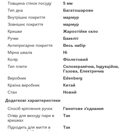
Товщина стінок посуду
5 мм
Тип дна
Багатошарове
Внутрішнє покриття
мармур
Зовнішнє покриття
мармур
Кришки
Жаростійке скло
Ручки
Бакеліт
Антипригарне покриття
Весь набір
Мірна шкала
Ні
Колір
Фіолетовий
Тип плити
Склокерамічна, Індукційна,
Газова, Електрична
Виробник
Edenberg
Країна виробник
Китай
Стан
Новий
Додаткові характеристики
Спосіб кріплення ручок
Гвинтове з'єднання
Отвір для виходу пари в
Так
кришках
Підходить для миття в
Так