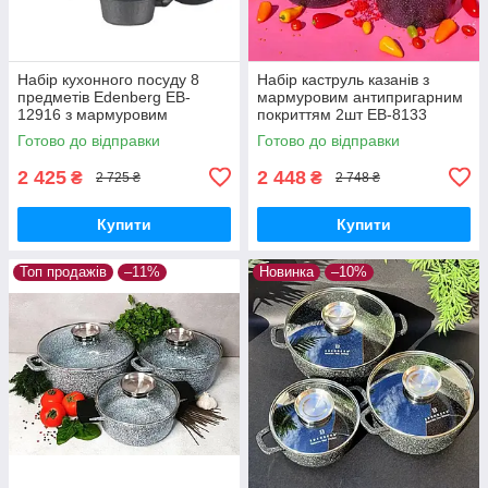
Набір кухонного посуду 8
Набір каструль казанів з
предметів Edenberg EB-
мармуровим антипригарним
12916 з мармуровим
покриттям 2шт ЕВ-8133
антипригарним покриттям
Набір кухонного посуду 4
Готово до відправки
Готово до відправки
предмета
2 425
2 448
₴
₴
2 725 ₴
2 748 ₴
Купити
Купити
Топ продажів
–11%
Новинка
–10%