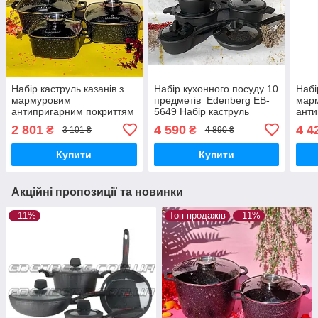
Набір каструль казанів з
Набір кухонного посуду 10
Набі
мармуровим
предметів Edenberg EB-
мар
антипригарним покриттям
5649 Набір каструль
анти
ЕВ-8141 Набір кухонного
казанів із мармуровим
Eden
2 801
4 590
4 4
₴
₴
3 101 ₴
4 890 ₴
посуду 6 предметів
покриттям
кухо
Чорний
пред
Купити
Купити
Акційні пропозиції та новинки
–11%
Топ продажів
–11%