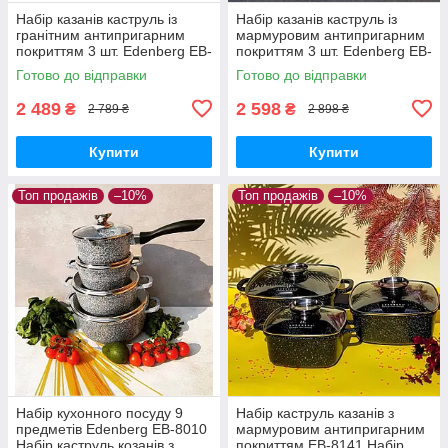
Набір казанів каструль із
Набір казанів каструль із
гранітним антипригарним
мармуровим антипригарним
покриттям 3 шт. Edenberg EB-
покриттям 3 шт. Edenberg EB-
8020 Набір казанів індукційне
8140 Набір кухонного посуду
Готово до відправки
Готово до відправки
дно
2 489
2 598
₴
₴
2 789 ₴
2 898 ₴
Купити
Купити
Топ продажів
–10%
Топ продажів
–10%
Набір кухонного посуду 9
Набір каструль казанів з
предметів Edenberg EB-8010
мармуровим антипригарним
Набір каструль козанів з
покриттям ЕВ-8141 Набір