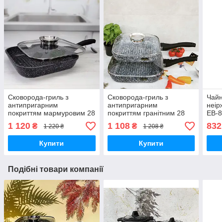
Сковорода-гриль з
Сковорода-гриль з
Чайн
антипригарним
антипригарним
неір
покриттям мармуровим 28
покриттям гранітним 28
EB-8
см Edenberg EB-3310
см Edenberg EB-3308
інду
1 120
1 108
832
₴
₴
1 220 ₴
1 208 ₴
Сковорода гриль із
Сковорода гриль з
газо
кришкою
кришкою
Купити
Купити
Подібні товари компанії