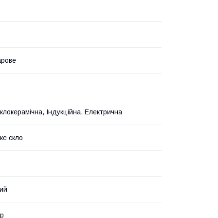
арове
Склокерамічна, Індукційна, Електрична
ке скло
ий
ір