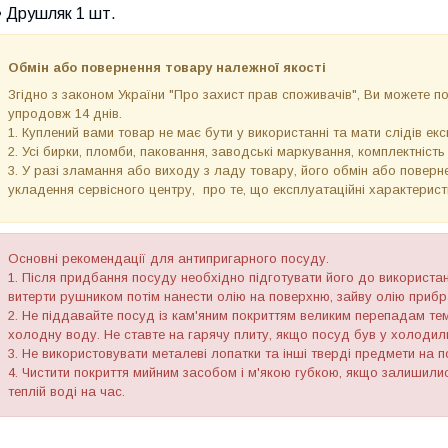
• Друшляк 1 шт.
Обмін або повернення товару належної якості
Згідно з законом України "Про захист прав споживачів", Ви можете 
упродовж 14 днів.
1. Куплений вами товар не має бути у використанні та мати слідів екс
2. Усі бирки, пломби, паковання, заводські маркування, комплектність
3. У разі зламання або виходу з ладу товару, його обмін або поверне
укладення сервісного центру, про те, що експлуатаційні характерис
Основні рекомендації для антипригарного посуду.
1. Після придбання посуду необхідно підготувати його до використа
витерти рушником потім нанести олію на поверхню, зайву олію приб
2. Не піддавайте посуд із кам'яним покриттям великим перепадам те
холодну воду. Не ставте на гарячу плиту, якщо посуд був у холодил
3. Не використовувати металеві лопатки та інші тверді предмети на п
4. Чистити покриття мийним засобом і м'якою губкою, якщо залишилис
теплій воді на час.