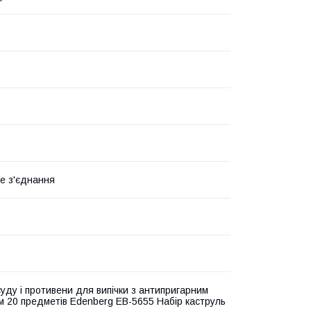
е з'єднання
суду і противени для випічки з антипригарним
м 20 предметів Edenberg EB-5655 Набір каструль