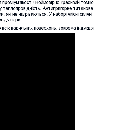
 преміум'якості! Неймовірно красивий темно-
оку теплопровідність. Антипригарне титанове
и, які не нагріваються. У наборі якісні скляні
ходу пари
 всіх варильних поверхонь, зокрема індукція