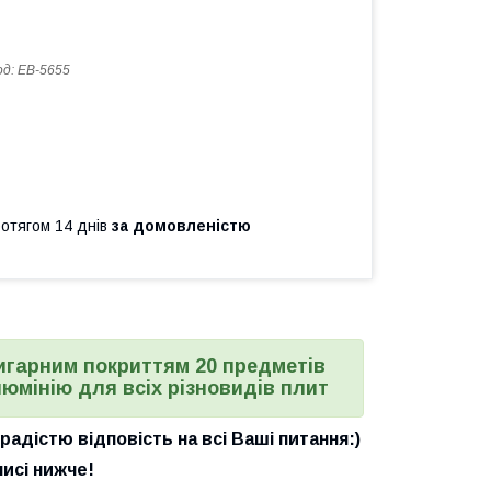
од:
EB-5655
ротягом 14 днів
за домовленістю
ригарним покриттям 20 предметів
люмінію для всіх різновидів плит
адістю відповість на всі Ваші питання:)
писі нижче!