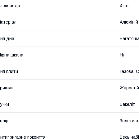
Сковорода
4 шт.
атеріал
Алюміній
ип дна
Багатош
ірна шкала
Ні
ип плити
Газова, 
Кришки
Жаростій
учки
Бакеліт
олір
Золотист
нтипригарне покриття
Весь наб