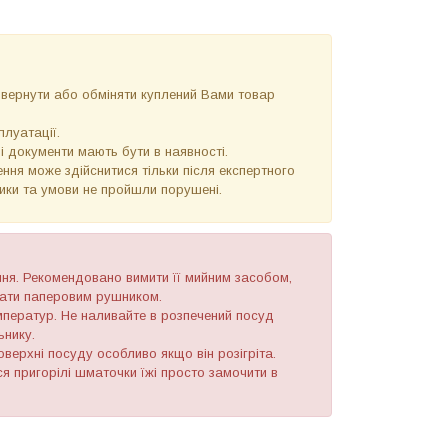
повернути або обміняти куплений Вами товар
плуатації.
 і документи мають бути в наявності.
ння може здійснитися тільки після експертного
тики та умови не пройшли порушені.
ння. Рекомендовано вимити її мийним засобом,
рати паперовим рушником.
мператур. Не наливайте в розпечений посуд
ьнику.
оверхні посуду особливо якщо він розігріта.
я пригорілі шматочки їжі просто замочити в