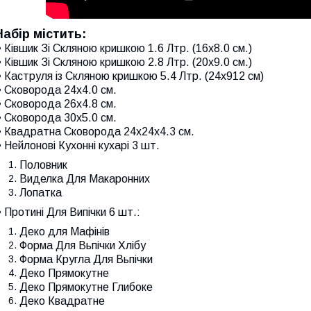
Набір містить:
 Ківшик Зі Скляною кришкою 1.6 Лтр. (16x8.0 см.)
 Ківшик Зі Скляною кришкою 2.8 Лтр. (20x9.0 см.)
 Каструля із Скляною кришкою 5.4 Лтр. (24x912 см)
 Сковорода 24x4.0 см.
 Сковорода 26x4.8 см.
 Сковорода 30x5.0 см.
• Квадратна Сковорода 24x24x4.3 см.
 Нейлонові Кухонні кухарі 3 шт.
Половник
Виделка Для Макаронних
Лопатка
 Протині Для Випічки 6 шт.:
Деко для Мафінів
Форма Для Вьпічки Хлібу
Форма Кругла Для Вьпічки
Деко Прямокутне
Деко Прямокутне Глибоке
Деко Квадратне