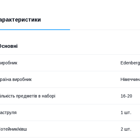
арактеристики
Основні
иробник
Edenberg
раїна виробник
Німеччин
ількість предметів в наборі
16-20
аструля
1 шт.
отейник/ківш
2 шт.