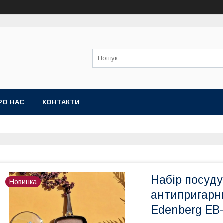
РО НАС
КОНТАКТИ
Набір посуду
Новинка
антипригарн
Edenberg EB-