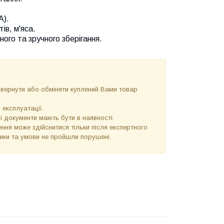
А).
ів, м'яса.
ого та зручного зберігання.
повернути або обміняти куплений Вами товар
 експлуатації.
 і документи мають бути в наявності.
ння може здійснитися тільки після експертного
тики та умови не пройшли порушені.