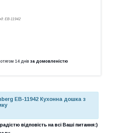
од:
EB-11942
ротягом 14 днів
за домовленістю
berg EB-11942 Кухонна дошка з
ику
адістю відповість на всі Ваші питання:)