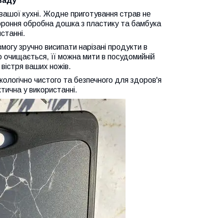
заду
вашої кухні. Жодне приготування страв не
ороння обробна дошка з пластику та бамбука
станні.
 змогу зручно висипати нарізані продукти в
о очищається, її можна мити в посудомийній
вістря ваших ножів.
кологічно чистого та безпечного для здоров'я
тична у використанні.