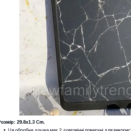
Розмір: 29.8x1.3 Cm.
Ця обробна дошка має 2 довговічні поверхні для викорис