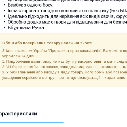
Бамбук з одного боку.
Інша сторона з твердого волокнистого пластику (Без БП
Ідеально підходить для нарізання всіх видів овочів, фрукт
Обробна дошка має отвори для підвішування для безпечн
Вбудована Ручка
Обмін або повернення товару належної якості
Згідно з законом України "Про захист прав споживачів", Ви можете 
упродовж 14 днів.
1. Придбачений вами товар не має бути у використанні та мати слідів
2. Усі бирки, пломби, паковання, заводські маркування, комплектність
3. У разі зламання або виходу з ладу товару, його обмін або поверне
укладення сервісного центру, про те, що експлуатаційні характерис
арактеристики