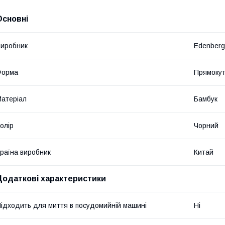
Основні
иробник
Edenberg
Форма
Прямоку
атеріал
Бамбук
олір
Чорний
раїна виробник
Китай
Додаткові характеристики
ідходить для миття в посудомийній машині
Ні