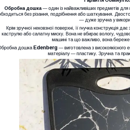
Гарантія Обміну/По
Обробна дошка
— один із найважливіших предметів для 
обходиться без різання, подрібнення або шаткування. Двост
— дуже зручна у викори
Крім зручної нековзної поверхні, її гнучка конструкція дає
каструлю або салатну миску. Вона не вбирає вологу, чудов
машині та що важливо, вона береже 
Edenberg
Обробна дошка
— виготовлена з високоякісного е
матеріалу — пластику. Зручна та прак