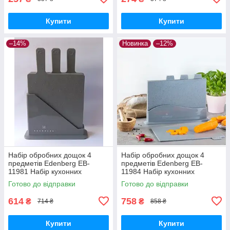
Купити
Купити
–14%
Новинка
–12%
Набір обробних дощок 4
Набір обробних дощок 4
предметів Edenberg EB-
предметів Edenberg EB-
11981 Набір кухонних
11984 Набір кухонних
дощечок прямокутні
дощечок прямокутні
Готово до відправки
Готово до відправки
614
758
₴
₴
714 ₴
858 ₴
Купити
Купити