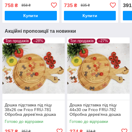
дощечок прямокутні
ножів із неіржавкої сталі
Кухо
758
735
391
₴
₴
858 ₴
835 ₴
на підставці
плас
Купити
Купити
Акційні пропозиції та новинки
Топ продажів
–28%
Топ продажів
–27%
Дошка підставка під піцу
Дошка підставка під піцу
38х26 см Frico FRU-781
44х30 см Frico FRU-782
Обробна дерев'яна дошка
Обробна дерев'яна дошка
Бамбук
Бамбук
Готово до відправки
Готово до відправки
257
274
₴
₴
357 ₴
374 ₴