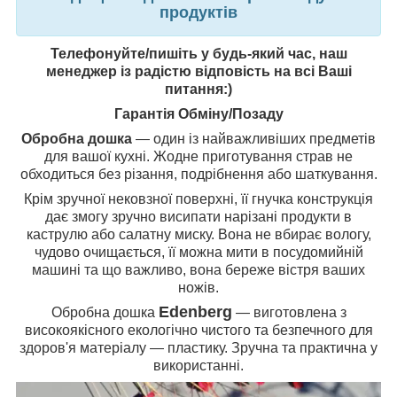
продуктів
Телефонуйте/пишіть у будь-який час, наш
менеджер із радістю відповість на всі Ваші
питання:)
Гарантія Обміну/Позаду
Обробна дошка
— один із найважливіших предметів
для вашої кухні. Жодне приготування страв не
обходиться без різання, подрібнення або шаткування.
Крім зручної нековзної поверхні, її гнучка конструкція
дає змогу зручно висипати нарізані продукти в
каструлю або салатну миску. Вона не вбирає вологу,
чудово очищається, її можна мити в посудомийній
машині та що важливо, вона береже вістря ваших
ножів.
Edenberg
Обробна дошка
— виготовлена з
високоякісного екологічно чистого та безпечного для
здоров'я матеріалу — пластику. Зручна та практична у
використанні.