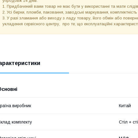
упродовж 14 днів.
1. Придбачений вами товар не має бути у використанні та мати слідів
2. Усі бирки, пломби, паковання, заводські маркування, комплектність
3. У разі зламання або виходу з ладу товару, його обмін або поверне
укладення сервісного центру, про те, що експлуатаційні характерис
арактеристики
Основні
раїна виробник
Китай
клад комплекту
Стіл + ст