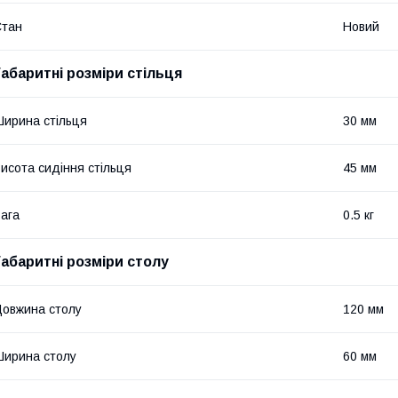
Стан
Новий
Габаритні розміри стільця
ирина стільця
30 мм
исота сидіння стільця
45 мм
ага
0.5 кг
Габаритні розміри столу
овжина столу
120 мм
ирина столу
60 мм