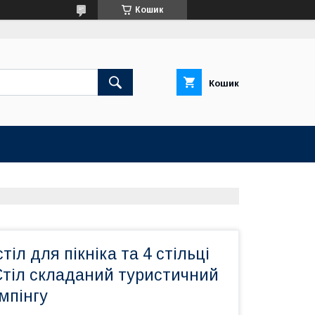
Кошик
Кошик
іл для пікніка та 4 стільці
Стіл складаний туристичний
мпінгу