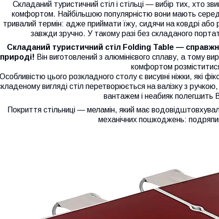
Складаний туристичний стіл і стільці — вибір тих, хто зв
комфортом. Найбільшою популярністю вони мають серед 
тривалий термін: адже приймати їжу, сидячи на ковдрі або
завжди зручно. У такому разі без складаного портат
Складаний туристичний стіл Folding Table — справжня
природі!
Він виготовлений з алюмінієвого сплаву, а тому ви
комфортом розміститися
Особливістю цього розкладного столу є висувні ніжки, які фі
складеному вигляді стіл перетворюється на валізку з ручкою, 
вантажем і неабияк полегшить 
Покриття стільниці — меламін, який має водовідштовхуваль
механічних пошкоджень: подряпин