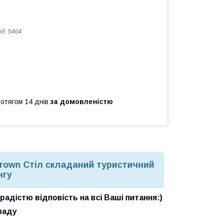
од:
5464
ротягом 14 днів
за домовленістю
-Brown Стіл складаний туристичний
нгу
адістю відповість на всі Ваші питання:)
заду