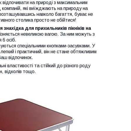
ик відпочивати на природі з максимальним
компаній, які виїжджають на природу на
 розташувавшись навколо багаття, буває не
ивного столика просто не обійтися!
 знахідка для прихильників пікніків на
різняється невеликою вагою. За ним можуть з
 6 осіб.
ксуються спеціальними кнопками-засувками. У
легкий і практичний, він не стане обтяжливим
Ваш відпочинок.
ні властивості та стійкий до різного роду
, відколів тощо.