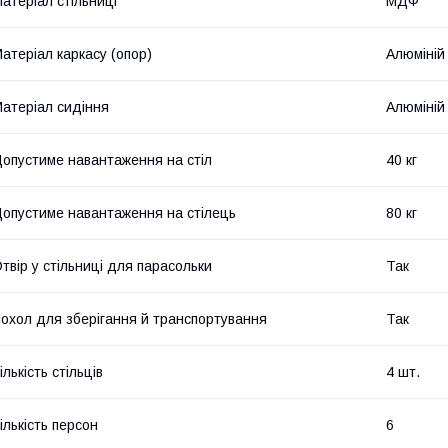
атеріал стільниці
МДФ
атеріал каркасу (опор)
Алюміній
атеріал сидіння
Алюміній
опустиме навантаження на стіл
40 кг
опустиме навантаження на стілець
80 кг
твір у стільниці для парасольки
Так
охол для зберігання й транспортування
Так
ількість стільців
4 шт.
ількість персон
6