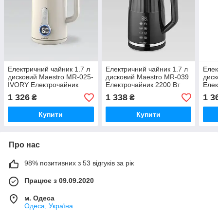
Електричний чайник 1.7 л
Електричний чайник 1.7 л
Елек
дисковий Maestro MR-025-
дисковий Maestro MR-039
диск
IVORY Електрочайник
Електрочайник 2200 Вт
Елек
2200 Вт для дому, офісу,
для дому, офісу, дачі
для 
1 326
1 338
1 3
₴
₴
дачі
Купити
Купити
Про нас
98% позитивних з 53 відгуків за рік
Працює з 09.09.2020
м. Одеса
Одеса, Україна