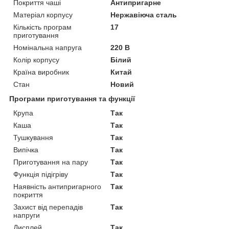
Покриття чаші
Антипригарне
Матеріал корпусу
Нержавіюча сталь
Кількість програм
17
приготування
Номінальна напруга
220 В
Колір корпусу
Білий
Країна виробник
Китай
Стан
Новий
Програми приготування та функції
Крупа
Так
Каша
Так
Тушкування
Так
Випічка
Так
Приготування на пару
Так
Функція підігріву
Так
Наявність антипригарного
Так
покриття
Захист від перепадів
Так
напруги
Дисплей
Так