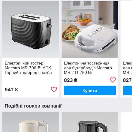
Електричний тостер
Електрична тостерниця
Елек
Maestro MR-706-BLACK
для бутербродів Maestro
для 
Гарний тостер для хліба
MR-711 750 Вт
MR-7
700 Вт Тостерниця для
Сендвічниця тостер для
Сенд
823
827
₴
бутербродів
дому
дом
941
₴
Купити
Подібні товари компанії