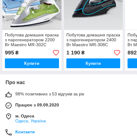
Побутова домашня праска
Побутова домашня праска
Побу
з парогенератором 2200
з парогенератором 2400
з па
Вт Maestro MR-302C
Вт Maestro MR-308C
Вт M
Парова праска з
Парова праска з
Паро
995
1 190
892
₴
₴
керамічною підошвою
керамічною підошвою
кера
Купити
Купити
Про нас
98% позитивних з 53 відгуків за рік
Працює з 09.09.2020
м. Одеса
Одеса, Україна
Контакти