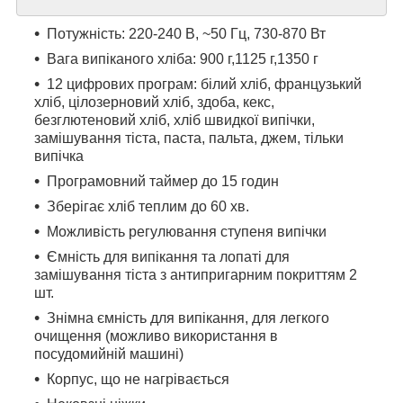
Потужність: 220-240 В, ~50 Гц, 730-870 Вт
Вага випіканого хліба: 900 г,1125 г,1350 г
12 цифрових програм: білий хліб, французький
хліб, цілозерновий хліб, здоба, кекс,
безглютеновий хліб, хліб швидкої випічки,
замішування тіста, паста, пальта, джем, тільки
випічка
Програмовний таймер до 15 годин
Зберігає хліб теплим до 60 хв.
Можливість регулювання ступеня випічки
Ємність для випікання та лопаті для
замішування тіста з антипригарним покриттям 2
шт.
Знімна ємність для випікання, для легкого
очищення (можливо використання в
посудомийній машині)
Корпус, що не нагрівається