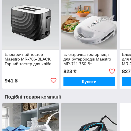
Електричний тостер
Електрична тостерниця
Елек
Maestro MR-706-BLACK
для бутербродів Maestro
для 
Гарний тостер для хліба
MR-711 750 Вт
MR-7
700 Вт Тостерниця для
Сендвічниця тостер для
Сенд
823
827
₴
бутербродів
дому
дом
941
₴
Купити
Подібні товари компанії