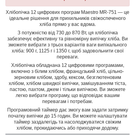
Хлібопічка 12 цифрових програм Maestro MR-751 — це
ідеальне рішення для прихильників свіжоспеченого
хліба прямо у вас вдома.
З потужністю від 730 до 870 Вт, ця хлібопічка
забезпечує ефективну та рівномірну випічку хліба. Ви
зможете вибрати з трьох варіантів ваги випікального
хліба: 900 г, 1125 г і 1350 г, щоб задовольнити свої
переваги.
Хлібопічка обладнана 12 цифровими програмами,
включно з білим хлібом, французький хліб, цільно-
зерновим хлібом, здобу, кексом, безглютеновим
хлібом, хлібом швидкої випічки, замішуванням тіста,
пастою, пахтом, джем і тільки випічкою. Ви зможете
легко вибрати програму, що відповідає вашим
перевагам і потребам.
Програмовний таймер дає змогу вам задати затримку
початку випічки до 15 годин. Ви можете налаштувати
таймер заздалегідь та насолоджуватися свіжим
хлібом, прокидаючись або приходячи додому.