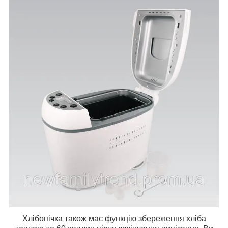
Хлібопічка також має функцію збереження хліба