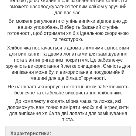
теплою до 60 хвилин після закінчення випікання. Ви
зможете насолоджуватися теплим хлібом у зручний
для вас час.
Ви можете регулювати ступінь випічки відповідно до
ваших уподобань. Виберіть бажаний ступінь
готовності, щоб отримати хліб з ідеальною скоринкою
та текстурою.
Хлібопічка постачається з двома знімними ємностями
для випікання та двома лопатками для замішування
тіста з антипригарним покриттям. Це забезпечує
зручність використання й легке очищення. Ємність для
випікання може бути використана в посудомийній
машині для ще більшої зручності.
Не нагрівається корпус і нековзні ніжки забезпечують
безпечне та стабільне використання хлібопічки.
До комплекту входять мірна чаша та ложка, які
допоможуть вам точно виміряти необхідні інгредієнти
для випікання хліба та дві лопатки для замішування
тіста.
Характеристики: