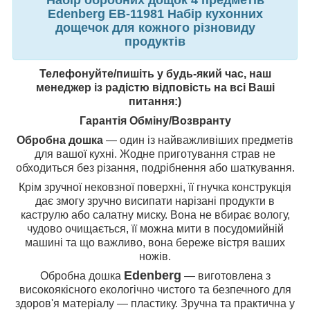
Edenberg EB-11981 Набір кухонних
дощечок для кожного різновиду
продуктів
Телефонуйте/пишіть у будь-який час, наш
менеджер із радістю відповість на всі Ваші
питання:)
Гарантія Обміну/Возвранту
Обробна дошка
— один із найважливіших предметів
для вашої кухні. Жодне приготування страв не
обходиться без різання, подрібнення або шаткування.
Крім зручної нековзної поверхні, її гнучка конструкція
дає змогу зручно висипати нарізані продукти в
каструлю або салатну миску. Вона не вбирає вологу,
чудово очищається, її можна мити в посудомийній
машині та що важливо, вона береже вістря ваших
ножів.
Edenberg
Обробна дошка
— виготовлена з
високоякісного екологічно чистого та безпечного для
здоров'я матеріалу — пластику. Зручна та практична у