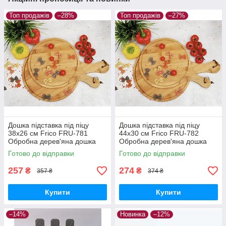
Топ продажів
–28%
Топ продажів
–27%
Дошка підставка під піцу
Дошка підставка під піцу
38х26 см Frico FRU-781
44х30 см Frico FRU-782
Обробна дерев'яна дошка
Обробна дерев'яна дошка
Бамбук
Бамбук
Готово до відправки
Готово до відправки
257
274
₴
₴
357 ₴
374 ₴
Купити
Купити
–14%
Новинка
–12%