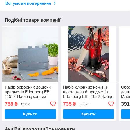
Всі умови повернення
Подібні товари компанії
Набір обробних дощок 4
Набір кухонних ножів із
Обро
предметів Edenberg EB-
підставкою 6 предметів
дошк
11984 Набір кухонних
Edenberg EB-11022 Набір
Maes
дощечок прямокутні
ножів із неіржавкої сталі
Кухо
758
735
391
₴
₴
858 ₴
835 ₴
на підставці
плас
Купити
Купити
Акційні пропозиції та новинки