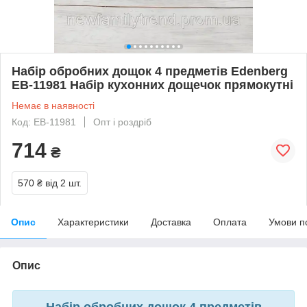
Набір обробних дощок 4 предметів Edenberg
EB-11981 Набір кухонних дощечок прямокутні
Немає в наявності
Код: EB-11981
Опт і роздріб
714
₴
570 ₴
від 2 шт.
Опис
Характеристики
Доставка
Оплата
Умови п
Опис
Набір обробних дощок 4 предметів