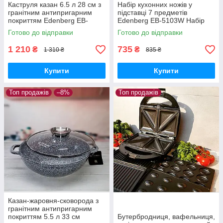
Каструля казан 6.5 л 28 см з
Набір кухонних ножів у
гранітним антипригарним
підставці 7 предметів
покриттям Edenberg EB-
Edenberg EB-5103W Набір
3975 Казан-смаження з
ножів у колоді
Готово до відправки
Готово до відправки
кришкою
1 210
735
₴
₴
1 310 ₴
835 ₴
Купити
Купити
Топ продажів
–8%
Топ продажів
Казан-жаровня-сковорода з
гранітним антипригарним
покриттям 5.5 л 33 см
Бутербродниця, вафельниця,