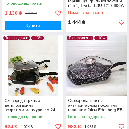
Edenberg EB-8042 Жаровня з
горішниця, гриль контактний
Готово до відправки
кришкою
(4 в 1) Livstar LSU-1219 800W
Знижка
1 130
Немає в наявності
₴
1 230 ₴
1 444
₴
Купити
Топ продажів
–10%
Топ продажів
–10%
Сковорода-гриль з
Сковорода-гриль з
антипригарним
антипригарним покриттям
покриттям мармуровим 24
гранітним 24см Edenberg EB-
см Edenberg EB-3309
3307 Сковорода гриль з
Готово до відправки
Готово до відправки
Сковорода гриль із кришкою
кришкою
924
923
₴
₴
1 024 ₴
1 023 ₴