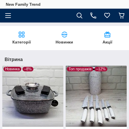
New Family Trend
Категорії
Новинки
Акції
Вітрина
Новинка
–8%
Топ продажів
–12%